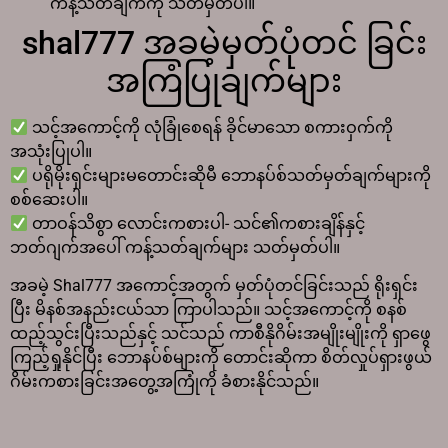
ကန့်သတ်ချက်ကို သတ်မှတ်ပါ။
shal777 အခမဲ့မှတ်ပုံတင် ခြင်း
အကြံပြုချက်များ
သင့်အကောင့်ကို လုံခြုံစေရန် ခိုင်မာသော စကားဝှက်ကို
အသုံးပြုပါ။
ပရိုမိုးရှင်းများမတောင်းဆိုမီ ဘောနပ်စ်သတ်မှတ်ချက်များကို
စစ်ဆေးပါ။
တာဝန်သိစွာ လောင်းကစားပါ- သင်၏ကစားချိန်နှင့်
ဘတ်ဂျက်အပေါ် ကန့်သတ်ချက်များ သတ်မှတ်ပါ။
အခမဲ့ Shal777 အကောင့်အတွက် မှတ်ပုံတင်ခြင်းသည် ရိုးရှင်း
ပြီး မိနစ်အနည်းငယ်သာ ကြာပါသည်။ သင့်အကောင့်ကို စနစ်
ထည့်သွင်းပြီးသည်နှင့် သင်သည် ကာစီနိုဂိမ်းအမျိုးမျိုးကို ရှာဖွေ
ကြည့်ရှုနိုင်ပြီး ဘောနပ်စ်များကို တောင်းဆိုကာ စိတ်လှုပ်ရှားဖွယ်
ဂိမ်းကစားခြင်းအတွေ့အကြုံကို ခံစားနိုင်သည်။