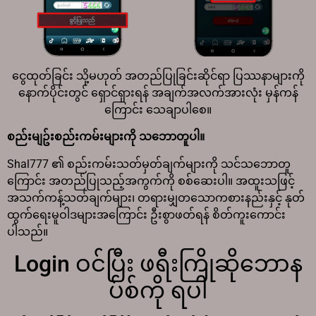
ငွေထုတ်ခြင်း သို့မဟုတ် အတည်ပြုခြင်းဆိုင်ရာ ပြဿနာများကို
နောက်ပိုင်းတွင် ရှောင်ရှားရန် အချက်အလက်အားလုံး မှန်ကန်
ကြောင်း သေချာပါစေ။
စည်းမျဥ်းစည်းကမ်းများကို သဘောတူပါ။
Shal777 ၏ စည်းကမ်းသတ်မှတ်ချက်များကို သင်သဘောတူ
ကြောင်း အတည်ပြုသည့်အကွက်ကို စစ်ဆေးပါ။ အထူးသဖြင့်
အသက်ကန့်သတ်ချက်များ၊ တရားမျှတသောကစားနည်းနှင့် နုတ်
ထွက်ရေးမူဝါဒများအကြောင်း ဦးစွာဖတ်ရန် စိတ်ကူးကောင်း
ပါသည်။
Login ဝင်ပြီး ဖရီးကြိုဆိုဘောန
ပ်စ်ကို ရပါ