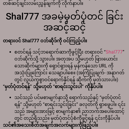
တစ်ဆင့်ချင်းလမ်းညွှန်ချက်ကို လိုက်နာပါ။
Shal777 အခမဲ့မှတ်ပုံတင် ခြင်း
အဆင့်ဆင့်
တရားဝင် Shal777 ဝဘ်ဆိုဒ်ကို ဝင်ကြည့်ပါ။
စတင်ရန် သင့်ဘရောက်ဆာကိုဖွင့်ပြီး တရားဝင် “
Shal777
”
ဝဘ်ဆိုက်သို့ သွားပါ။ အတုအပ သို့မဟုတ် ဖြားယောင်း
သောဆိုက်များကို ရှောင်ရှားရန် မှန်ကန်သော URL ကို
အသုံးပြုကြောင်း သေချာပါစေ။ (အကြံပြုချက်- အနာဂတ်
တွင် လွယ်ကူစွာဝင်ရောက်နိုင်ရန် ဆိုက်ကို မှတ်သားပါ။)
“မှတ်ပုံတင်ရန်” သို့မဟုတ် “စာရင်းသွင်းပါ” ကိုနှိပ်ပါ။
သင်သည် ပင်မစာမျက်နှာသို့ ရောက်သည်နှင့် “မှတ်ပုံတင်
ရန်” သို့မဟုတ် “စာရင်းသွင်းခြင်း” ခလုတ်ကို ရှာဖွေပါ။ ၎င်း
သည် အများအားဖြင့် စာမျက်နှာ၏ ညာဘက်အပေါ်ထောင့်
တွင် တည်ရှိသည်။ မှတ်ပုံတင်ပုံစံကိုဖွင့်ရန် ၎င်းကိုနှိပ်ပါ။
သင်၏အသေးစိတ်အချက်အလက်များကိုဖြည့်ပါ။