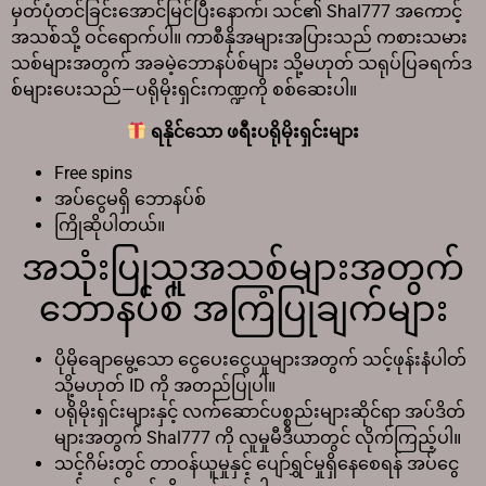
မှတ်ပုံတင်ခြင်းအောင်မြင်ပြီးနောက်၊ သင်၏ Shal777 အကောင့်
အသစ်သို့ ဝင်ရောက်ပါ။ ကာစီနိုအများအပြားသည် ကစားသမား
သစ်များအတွက် အခမဲ့ဘောနပ်စ်များ သို့မဟုတ် သရုပ်ပြခရက်ဒ
စ်များပေးသည်—ပရိုမိုးရှင်းကဏ္ဍကို စစ်ဆေးပါ။
ရနိုင်သော ဖရီးပရိုမိုးရှင်းများ
Free spins
အပ်ငွေမရှိ ဘောနပ်စ်
ကြိုဆိုပါတယ်။
အသုံးပြုသူအသစ်များအတွက်
ဘောနပ်စ် အကြံပြုချက်များ
ပိုမိုချောမွေ့သော ငွေပေးငွေယူများအတွက် သင့်ဖုန်းနံပါတ်
သို့မဟုတ် ID ကို အတည်ပြုပါ။
ပရိုမိုးရှင်းများနှင့် လက်ဆောင်ပစ္စည်းများဆိုင်ရာ အပ်ဒိတ်
များအတွက် Shal777 ကို လူမှုမီဒီယာတွင် လိုက်ကြည့်ပါ။
သင့်ဂိမ်းတွင် တာဝန်ယူမှုနှင့် ပျော်ရွှင်မှုရှိနေစေရန် အပ်ငွေ