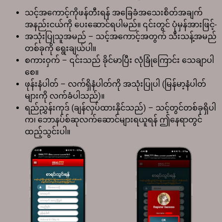
သင့်အကောင့်ကိုဖန်တီးရန် အခြေခံအသေးစိတ်အချက်
အနည်းငယ်ကို ပေးဆောင်ရပါမည်။ ၎င်းတွင် ပုံမှန်အားဖြင့်-
အသုံးပြုသူအမည် – သင့်အကောင့်အတွက် သီးသန့်အမည်
တစ်ခုကို ရွေးချယ်ပါ။
စကားဝှက် – ၎င်းသည် ခိုင်မာပြီး လုံခြုံကြောင်း သေချာပါ
စေ။
ဖုန်းနံပါတ် – လက်ရှိနံပါတ်ကို အသုံးပြုပါ (မြန်မာ့နံပါတ်
များကို လက်ခံပါသည်)။
ရည်ညွှန်းကုဒ် (ချန်လှပ်ထားနိုင်သည်) – သင့်တွင်တစ်ခုရှိပါ
က၊ ဘောနပ်စ်ဆုလက်ဆောင်များရယူရန် ဤနေရာတွင်
ထည့်သွင်းပါ။