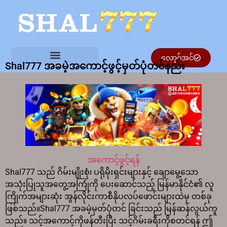
လော့ဂ်အင်
Shal777 အခမဲ့အကောင့်ဖွင့်မှတ်ပုံတင်နည်း
အကောင့်ဖွင့်ရန်
Shal777 သည် ဂိမ်းမျိုးစုံ၊ ပရိုမိုးရှင်းများနှင့် ချောမွေ့သော
အသုံးပြုသူအတွေ့အကြုံကို ပေးဆောင်သည့် မြန်မာနိုင်ငံ၏ လူ
ကြိုက်အများဆုံး အွန်လိုင်းကာစီနိုပလပ်ဖောင်းများထဲမှ တစ်ခု
ဖြစ်သည်။Shal777 အခမဲ့မှတ်ပုံတင် ခြင်းသည် မြန်ဆန်လွယ်ကူ
သည်။ သင့်အကောင့်ကိုဖန်တီးပြီး သင့်ဂိမ်းခရီးကိုစတင်ရန် ဤ