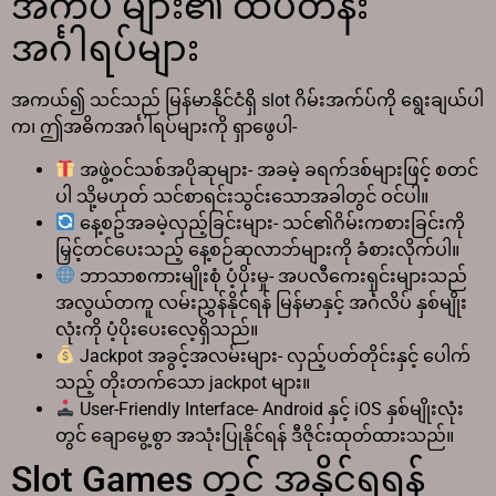
အက်ပ် များ၏ ထိပ်တန်း
အင်္ဂါရပ်များ
အကယ်၍ သင်သည် မြန်မာနိုင်ငံရှိ slot ဂိမ်းအက်ပ်ကို ရွေးချယ်ပါ
က၊ ဤအဓိကအင်္ဂါရပ်များကို ရှာဖွေပါ-
အဖွဲ့ဝင်သစ်အပိုဆုများ- အခမဲ့ ခရက်ဒစ်များဖြင့် စတင်
ပါ သို့မဟုတ် သင်စာရင်းသွင်းသောအခါတွင် ဝင်ပါ။
နေ့စဥ်အခမဲ့လှည့်ခြင်းများ- သင်၏ဂိမ်းကစားခြင်းကို
မြှင့်တင်ပေးသည့် နေ့စဉ်ဆုလာဘ်များကို ခံစားလိုက်ပါ။
ဘာသာစကားမျိုးစုံ ပံ့ပိုးမှု- အပလီကေးရှင်းများသည်
အလွယ်တကူ လမ်းညွှန်နိုင်ရန် မြန်မာနှင့် အင်္ဂလိပ် နှစ်မျိုး
လုံးကို ပံ့ပိုးပေးလေ့ရှိသည်။
Jackpot အခွင့်အလမ်းများ- လှည့်ပတ်တိုင်းနှင့် ပေါက်
သည့် တိုးတက်သော jackpot များ။
User-Friendly Interface- Android နှင့် iOS နှစ်မျိုးလုံး
တွင် ချောမွေ့စွာ အသုံးပြုနိုင်ရန် ဒီဇိုင်းထုတ်ထားသည်။
Slot Games တွင် အနိုင်ရရန်