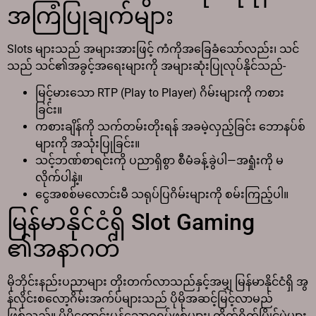
အကြံပြုချက်များ
Slots များသည် အများအားဖြင့် ကံကိုအခြေခံသော်လည်း၊ သင်
သည် သင်၏အခွင့်အရေးများကို အများဆုံးပြုလုပ်နိုင်သည်-
မြင့်မားသော RTP (Play to Player) ဂိမ်းများကို ကစား
ခြင်း။
ကစားချိန်ကို သက်တမ်းတိုးရန် အခမဲ့လှည့်ခြင်း ဘောနပ်စ်
များကို အသုံးပြုခြင်း။
သင့်ဘဏ်စာရင်းကို ပညာရှိစွာ စီမံခန့်ခွဲပါ—အရှုံးကို မ
လိုက်ပါနဲ့။
ငွေအစစ်မလောင်းမီ သရုပ်ပြဂိမ်းများကို စမ်းကြည့်ပါ။
မြန်မာနိုင်ငံရှိ Slot Gaming
၏အနာဂတ်
မိုဘိုင်းနည်းပညာများ တိုးတက်လာသည်နှင့်အမျှ မြန်မာနိုင်ငံရှိ အွ
န်လိုင်းစလော့ဂိမ်းအက်ပ်များသည် ပိုမိုအဆင့်မြင့်လာမည်
ဖြစ်သည်။ ပိုမိုကောင်းမွန်သောဂရပ်ဖစ်များ၊ တိုက်ရိုက်ပြိုင်ပွဲများ