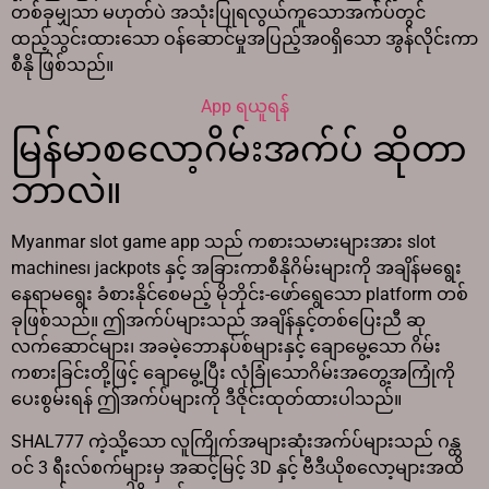
တစ်ခုမျှသာ မဟုတ်ပဲ အသုံးပြုရလွယ်ကူသောအက်ပ်တွင်
ထည့်သွင်းထားသော ဝန်ဆောင်မှုအပြည့်အ၀ရှိသော အွန်လိုင်းကာ
စီနို ဖြစ်သည်။
App ရယူရန်
မြန်မာစလော့ဂိမ်းအက်ပ် ဆိုတာ
ဘာလဲ။
Myanmar slot game app သည် ကစားသမားများအား slot
machines၊ jackpots နှင့် အခြားကာစီနိုဂိမ်းများကို အချိန်မရွေး
နေရာမရွေး ခံစားနိုင်စေမည့် မိုဘိုင်း-ဖော်ရွေသော platform တစ်
ခုဖြစ်သည်။ ဤအက်ပ်များသည် အချိန်နှင့်တစ်ပြေးညီ ဆု
လက်ဆောင်များ၊ အခမဲ့ဘောနပ်စ်များနှင့် ချောမွေ့သော ဂိမ်း
ကစားခြင်းတို့ဖြင့် ချောမွေ့ပြီး လုံခြုံသောဂိမ်းအတွေ့အကြုံကို
ပေးစွမ်းရန် ဤအက်ပ်များကို ဒီဇိုင်းထုတ်ထားပါသည်။
SHAL777 ကဲ့သို့သော လူကြိုက်အများဆုံးအက်ပ်များသည် ဂန္ထ
ဝင် 3 ရီးလ်စက်များမှ အဆင့်မြင့် 3D နှင့် ဗီဒီယိုစလော့များအထိ