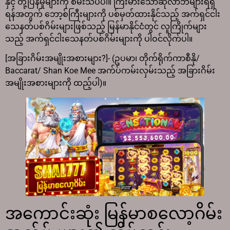
နှင့် တုံ့ပြန်မှုများကို စမ်းသပ်ပါ။ ကြီးမားသောဆုလာဘ်များရရှိ
ရန်အတွက် ဘော့စ်ကြီးများကို ပစ်မှတ်ထားနိုင်သည့် အက်ရှင်ငါး
သေနတ်ပစ်ဂိမ်းများဖြစ်သည့် မြန်မာနိုင်ငံတွင် လူကြိုက်များ
သည့် အက်ရှင်ငါးသေနတ်ပစ်ဂိမ်းများကို ပါဝင်လိုက်ပါ။
[အခြားဂိမ်းအမျိုးအစားများ?]- (ဥပမာ၊ တိုက်ရိုက်ကာစီနို/
Baccarat/ Shan Koe Mee အက်ပ်ကမ်းလှမ်းသည့် အခြားဂိမ်း
အမျိုးအစားများကို ထည့်ပါ)။
အကောင်းဆုံး မြန်မာစလော့ဂိမ်း