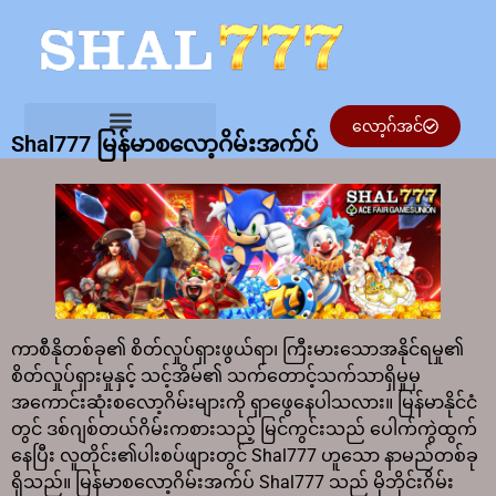
လော့ဂ်အင်
Shal777 မြန်မာစလော့ဂိမ်းအက်ပ်
ကာစီနိုတစ်ခု၏ စိတ်လှုပ်ရှားဖွယ်ရာ၊ ကြီးမားသောအနိုင်ရမှု၏
စိတ်လှုပ်ရှားမှုနှင့် သင့်အိမ်၏ သက်တောင့်သက်သာရှိမှုမှ
အကောင်းဆုံးစလော့ဂိမ်းများကို ရှာဖွေနေပါသလား။ မြန်မာနိုင်ငံ
တွင် ဒစ်ဂျစ်တယ်ဂိမ်းကစားသည့် မြင်ကွင်းသည် ပေါက်ကွဲထွက်
နေပြီး လူတိုင်း၏ပါးစပ်ဖျားတွင် Shal777 ဟူသော နာမည်တစ်ခု
ရှိသည်။ မြန်မာစလော့ဂိမ်းအက်ပ် Shal777 သည် မိုဘိုင်းဂိမ်း