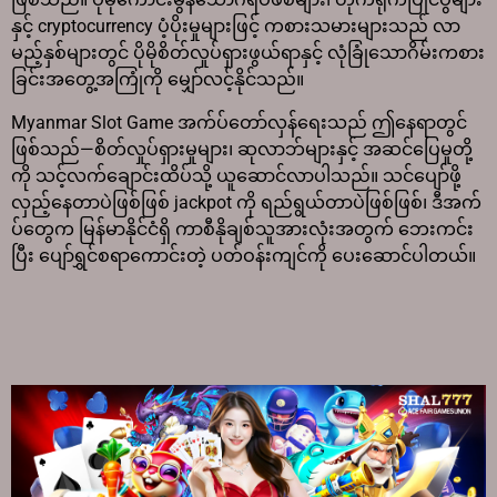
နှင့် cryptocurrency ပံ့ပိုးမှုများဖြင့် ကစားသမားများသည် လာ
မည့်နှစ်များတွင် ပိုမိုစိတ်လှုပ်ရှားဖွယ်ရာနှင့် လုံခြုံသောဂိမ်းကစား
ခြင်းအတွေ့အကြုံကို မျှော်လင့်နိုင်သည်။
Myanmar Slot Game အက်ပ်တော်လှန်ရေးသည် ဤနေရာတွင်
ဖြစ်သည်—စိတ်လှုပ်ရှားမှုများ၊ ဆုလာဘ်များနှင့် အဆင်ပြေမှုတို့
ကို သင့်လက်ချောင်းထိပ်သို့ ယူဆောင်လာပါသည်။ သင်ပျော်ဖို့
လှည့်နေတာပဲဖြစ်ဖြစ် jackpot ကို ရည်ရွယ်တာပဲဖြစ်ဖြစ်၊ ဒီအက်
ပ်တွေက မြန်မာနိုင်ငံရှိ ကာစီနိုချစ်သူအားလုံးအတွက် ဘေးကင်း
ပြီး ပျော်ရွှင်စရာကောင်းတဲ့ ပတ်ဝန်းကျင်ကို ပေးဆောင်ပါတယ်။