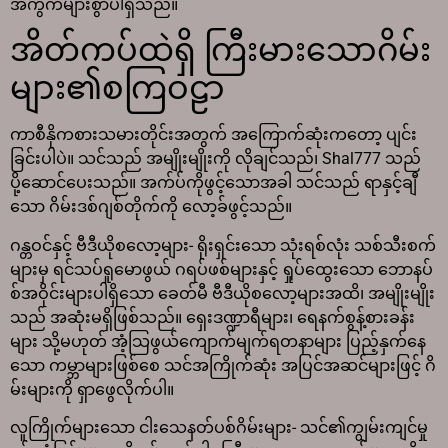
အကွက်များစွာပါရှိသည်။
အိတ်ကပ်ထဲရှိ ကြီးမားသောဂိမ်း
များ၏စကြဝဠာ
ကာစီနိုကစားသမားတိုင်းအတွက် အကြောက်ဆုံးကတော့ ပျင်း
ခြင်းပါပဲ။ သင်သည် အမျိုးမျိုးကို လိုချင်သည်၊ Shal777 သည်
ပို့ဆောင်ပေးသည်။ အက်ပ်ကိုဖွင့်သောအခါ သင်သည် ရာနှင့်ချီ
သော ဂိမ်းဒစ်ဂျစ်တိုက်ကို လော့ခ်ဖွင့်သည်။
ဂန္တဝင်နှင့် ဗီဒီယိုစလော့များ- ရိုးရှင်းသော သုံးရစ်လုံး သစ်သီးစက်
များမှ ရင်သပ်ရှုမောဖွယ် ဂရပ်ဖစ်များနှင့် ရှုပ်ထွေးသော ဘောနပ်
စ်အဝိုင်းများပါရှိသော ခေတ်မီ ဗီဒီယိုစလော့များအထိ၊ အမျိုးမျိုး
သည် အဆုံးမရှိဖြစ်သည်။ ရှေးဒဏ္ဍာရီများ၊ ရေနက်စွန့်စားခန်း
များ သို့မဟုတ် အံ့သြဖွယ်ကျောက်မျက်ရတနာများ ပြည့်နှက်နေ
သော ကမ္ဘာများဖြစ်စေ သင်အကြိုက်ဆုံး အပြင်အဆင်များဖြင့် ဂိ
မ်းများကို ရှာဖွေလိုက်ပါ။
လူကြိုက်များသော ငါးသေနတ်ပစ်ဂိမ်းများ- သင်၏ကျွမ်းကျင်မှု