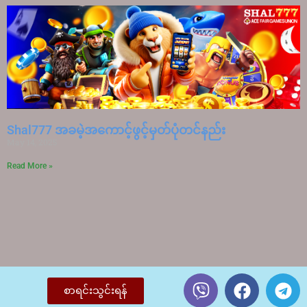
Shal777 အခမဲ့အကောင့်ဖွင့်မှတ်ပုံတင်နည်း
May 14, 2025
Read More »
စာရင်းသွင်းရန်