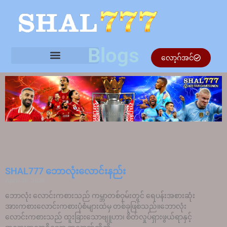
Blogs
လော့ဂ်အင်
SHAL777 ဘောလုံးလောင်းနည်း
April 26, 2025
ဘောလုံး လောင်းကစားသည် ကမ္ဘာတစ်ဝှမ်းတွင် ရေပန်းအစားဆုံး
အားကစားလောင်းကစားပုံစံများထဲမှ တစ်ခုဖြစ်သည်။ဘောလုံး
လောင်းကစားသည် ထူးခြားသောဗျူဟာ၊ စိတ်လှုပ်ရှားဖွယ်ရာနှင့်