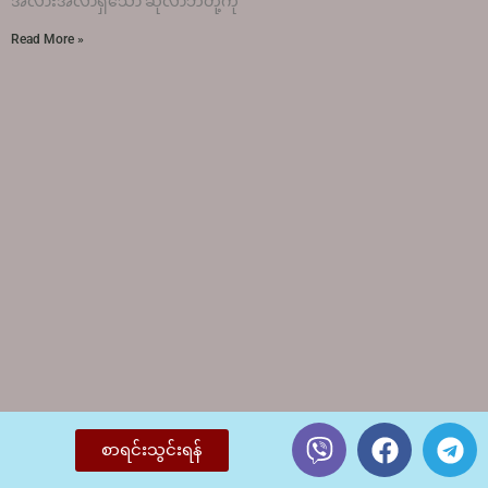
အလားအလာရှိသော ဆုလာဘ်တို့ကို
Read More »
စာရင်းသွင်းရန်